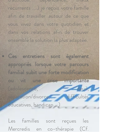
récurrents ....) je reçois votre famille
afin de travailler autour de ce que
vous vivez dans votre quotidien et
dans vos relations afin de trouver
ensemble la solution la plus adaptée.
Ces entretiens sont également
appropriés lorsque votre parcours
familial subit une forte modification
ou vit une crise importante
(adolescence, deuil,
séparation/divorce, difficultés
éducatives, handicap....).
Les familles sont reçues les
Mercredis en co-thérapie (Cf.
l'onglet "Centre MIKADO").