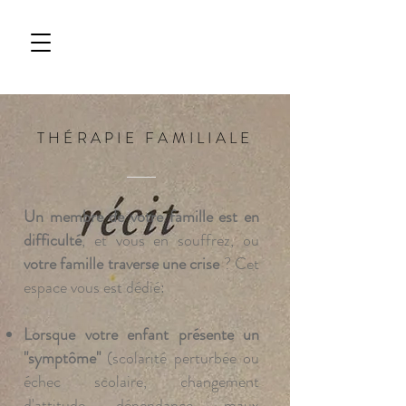
THÉRAPIE FAMILIALE
Un membre de votre famille est en
difficulté
, et vous en souffrez, ou
votre famille traverse une crise
? Cet
espace vous est dédié:
Lorsque votre enfant présente un
"symptôme"
(scolarité perturbée ou
échec scolaire, changement
d'attitude, dépendance, maux